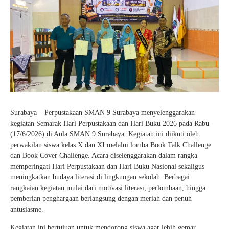
e-Kalender Akademik
Band
Si-Master
Komunitas Belajar InspiratiX
Jurnalis
Info-GTK
Seputar TKA
Matematika
Dapodik
Buku Paket
Dance
Khataman GTK
Paduan Suara
Surabaya – Perpustakaan SMAN 9 Surabaya menyelenggarakan
kegiatan Semarak Hari Perpustakaan dan Hari Buku 2026 pada Rabu
(17/6/2026) di Aula SMAN 9 Surabaya. Kegiatan ini diikuti oleh
perwakilan siswa kelas X dan XI melalui lomba Book Talk Challenge
dan Book Cover Challenge. Acara diselenggarakan dalam rangka
memperingati Hari Perpustakaan dan Hari Buku Nasional sekaligus
meningkatkan budaya literasi di lingkungan sekolah. Berbagai
rangkaian kegiatan mulai dari motivasi literasi, perlombaan, hingga
pemberian penghargaan berlangsung dengan meriah dan penuh
antusiasme.
Kegiatan ini bertujuan untuk mendorong siswa agar lebih gemar