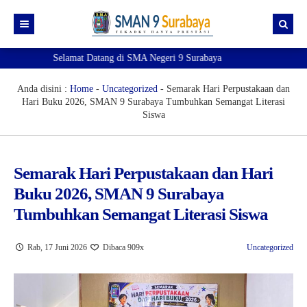
Selamat Datang di SMA Negeri 9 Surabaya
Beranda
Akademik
Anda disini :
Home
-
Uncategorized
-
Semarak Hari Perpustakaan dan
Hari Buku 2026, SMAN 9 Surabaya Tumbuhkan Semangat Literasi
Kesiswaan
e-Akademik
Siswa
Profil
e-Observasi Pembelajaran
e-Kesiswaan
Ekstrakurikuler
Pendaftaran TKA
Sipena9 (Admin 1)
Kenali Sekolahku!
Semarak Hari Perpustakaan dan Hari
Buku 2026, SMAN 9 Surabaya
Pengumuman
e-Jurnal
Sipena9 (Admin 2)
Visi Misi
Pramuka
Tumbuhkan Semangat Literasi Siswa
SIM
e-Rapor
Guru dan Tenaga Kependidikan
Paskibra
Prestasi
Informasi
e-rapor Sisipan
OSIS & MPK
PMR
Pengumuman Kelulusan
Jurnal Kelas
Rab, 17 Juni 2026
Dibaca 909x
Uncategorized
Sobat 9
e-Learning
Futsal
Eligible Map
Verval Data Ijazah
e-KSP
Basket Putri
Ruang gtk
Mapel Pendukung SNBP 2025