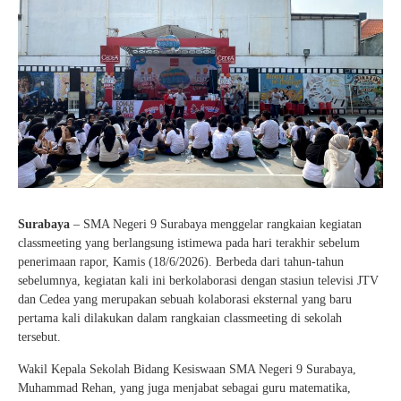
e-Kalender Akademik
Band
Info-GTK
Komunitas Belajar InspiratiX
Jurnalis
Dapodik
Seputar TKA
Matematika
Buku Paket
Dance
Khataman GTK
Paduan Suara
Surabaya
– SMA Negeri 9 Surabaya menggelar rangkaian kegiatan
classmeeting yang berlangsung istimewa pada hari terakhir sebelum
penerimaan rapor, Kamis (18/6/2026). Berbeda dari tahun-tahun
sebelumnya, kegiatan kali ini berkolaborasi dengan stasiun televisi JTV
dan Cedea yang merupakan sebuah kolaborasi eksternal yang baru
pertama kali dilakukan dalam rangkaian classmeeting di sekolah
tersebut.
Wakil Kepala Sekolah Bidang Kesiswaan SMA Negeri 9 Surabaya,
Muhammad Rehan, yang juga menjabat sebagai guru matematika,