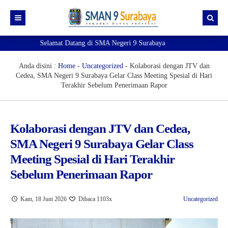
Selamat Datang di SMA Negeri 9 Surabaya
Beranda
Akademik
Anda disini :
Home
-
Uncategorized
-
Kolaborasi dengan JTV dan
Cedea, SMA Negeri 9 Surabaya Gelar Class Meeting Spesial di Hari
Kesiswaan
e-Akademik
Terakhir Sebelum Penerimaan Rapor
Profil
e-Observasi Pembelajaran
e-Kesiswaan
Ekstrakurikuler
Pendaftaran TKA
Sipena9 (Admin 1)
Kenali Sekolahku!
Kolaborasi dengan JTV dan Cedea,
SMA Negeri 9 Surabaya Gelar Class
Pengumuman
e-Jurnal
Sipena9 (Admin 2)
Visi Misi
Pramuka
Meeting Spesial di Hari Terakhir
SIM
e-Rapor
Guru dan Tenaga Kependidikan
Paskibra
Prestasi
Sebelum Penerimaan Rapor
Informasi
e-rapor Sisipan
OSIS & MPK
PMR
Pengumuman Kelulusan
Eligible Map
Kam, 18 Juni 2026
Dibaca 1103x
Uncategorized
Sobat 9
e-Learning
Futsal
Ruang gtk
Verval Data Ijazah
e-KSP
Basket Putri
Si-Master
Mapel Pendukung SNBP 2025