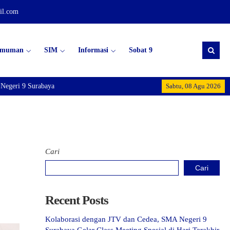
il.com
umuman
SIM
Informasi
Sobat 9
eri 9 Surabaya
Sabtu, 08 Agu 2026
Cari
Cari
Recent Posts
Kolaborasi dengan JTV dan Cedea, SMA Negeri 9