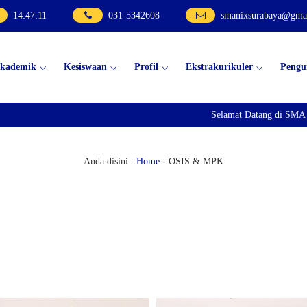
14
:
47
:
12
031-5342608
smanixsurabaya@gma
kademik
Kesiswaan
Profil
Ekstrakurikuler
Peng
Selamat Datang di SMA Neg
Anda disini :
Home
-
OSIS & MPK