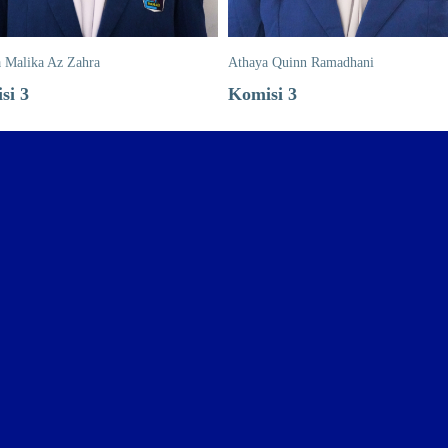
 Malika Az Zahra
Athaya Quinn Ramadhani
si 3
Komisi 3