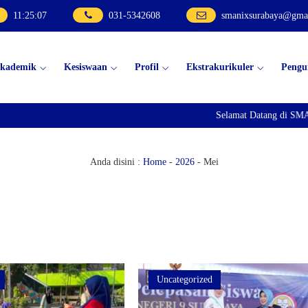
11
:
25
:
07
031-5342608
smanixsurabaya@gma
kademik
Kesiswaan
Profil
Ekstrakurikuler
Peng
Selamat Datang di SMA 
Anda disini :
Home
-
2026
-
Mei
Uncategorized