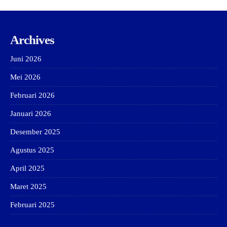
Archives
Juni 2026
Mei 2026
Februari 2026
Januari 2026
Desember 2025
Agustus 2025
April 2025
Maret 2025
Februari 2025