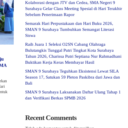
Kolaborasi dengan JTV dan Cedea, SMA Negeri 9
Surabaya Gelar Class Meeting Spesial di Hari Terakhir
Sebelum Penerimaan Rapor
Semarak Hari Perpustakaan dan Hari Buku 2026,
SMAN 9 Surabaya Tumbuhkan Semangat Literasi
Siswa
Raih Juara 1 Seleksi O2SN Cabang Olahraga
Bulutangkis Tunggal Putri Tingkat Kota Surabaya
Tahun 2026, Charissa Putri Septiana Nur Rahmadhani
ju
Buktikan Kerja Keras Membayar Hasil
 SMA
SMAN 9 Surabaya Teguhkan Eksistensi Lewat SILA
Season 17, Satukan 59 Pleton Paskibra dari Jawa dan
rkan
Bali
ari
entuk
SMAN 9 Surabaya Laksanakan Daftar Ulang Tahap 1
dan Verifikasi Berkas SPMB 2026
Recent Comments