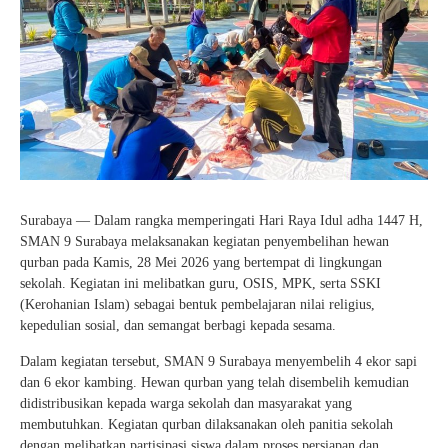
e-Kalender Akademik
Band
Info-GTK
Komunitas Belajar InspiratiX
Jurnalis
Dapodik
Seputar TKA
Matematika
Buku Paket
Dance
Khataman GTK
Paduan Suara
Surabaya — Dalam rangka memperingati Hari Raya Idul adha 1447 H,
SMAN 9 Surabaya melaksanakan kegiatan penyembelihan hewan
qurban pada Kamis, 28 Mei 2026 yang bertempat di lingkungan
sekolah. Kegiatan ini melibatkan guru, OSIS, MPK, serta SSKI
(Kerohanian Islam) sebagai bentuk pembelajaran nilai religius,
kepedulian sosial, dan semangat berbagi kepada sesama.
Dalam kegiatan tersebut, SMAN 9 Surabaya menyembelih 4 ekor sapi
dan 6 ekor kambing. Hewan qurban yang telah disembelih kemudian
didistribusikan kepada warga sekolah dan masyarakat yang
membutuhkan. Kegiatan qurban dilaksanakan oleh panitia sekolah
dengan melibatkan partisipasi siswa dalam proses persiapan dan