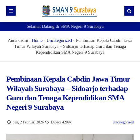
Selamat Datang di SMA Negeri 9 Surabaya
Beranda
Akademik
Anda disini :
Home
-
Uncategorized
-
Pembinaan Kepala Cabdin Jawa
Timur Wilayah Surabaya – Sidoarjo terhadap Guru dan Tenaga
Kesiswaan
e-Akademik
Kependidikan SMA Negeri 9 Surabaya
Profil
e-Observasi Pembelajaran
e-Kesiswaan
Ekstrakurikuler
Pendaftaran TKA
Sipena9 (Admin 1)
Kenali Sekolahku!
Pembinaan Kepala Cabdin Jawa Timur
Wilayah Surabaya – Sidoarjo terhadap
Pengumuman
e-Jurnal
Sipena9 (Admin 2)
Visi Misi
Pramuka
Guru dan Tenaga Kependidikan SMA
SIM
e-Rapor
Guru dan Tenaga Kependidikan
Paskibra
Prestasi
Negeri 9 Surabaya
Informasi
e-rapor Sisipan
OSIS & MPK
PMR
Pengumuman Kelulusan
Eligible Map
Sen, 2 Februari 2026
Dibaca 4299x
Uncategorized
Sobat 9
e-Learning
Futsal
Ruang gtk
Verval Data Ijazah
e-KSP
Basket Putri
Si-Master
Mapel Pendukung SNBP 2025