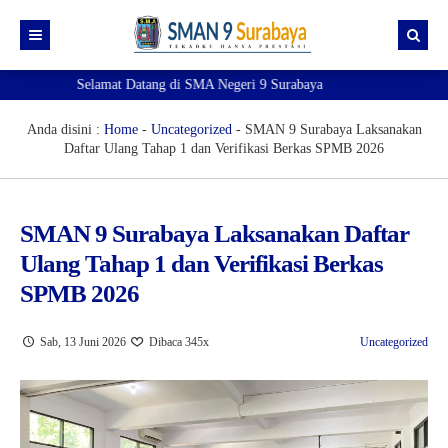
Selamat Datang di SMA Negeri 9 Surabaya
Beranda
Akademik
Anda disini :
Home
-
Uncategorized
-
SMAN 9 Surabaya Laksanakan
Daftar Ulang Tahap 1 dan Verifikasi Berkas SPMB 2026
Kesiswaan
e-Akademik
Profil
e-Observasi Pembelajaran
e-Kesiswaan
SMAN 9 Surabaya Laksanakan Daftar
Ekstrakurikuler
Pendaftaran TKA
Sipena9 (Admin 1)
Kenali Sekolahku!
Ulang Tahap 1 dan Verifikasi Berkas
Pengumuman
e-Jurnal
Sipena9 (Admin 2)
Visi Misi
Pramuka
SPMB 2026
SIM
e-Rapor
Guru dan Tenaga Kependidikan
Paskibra
Prestasi
Sab, 13 Juni 2026
Dibaca 345x
Uncategorized
Informasi
e-rapor Sisipan
OSIS & MPK
PMR
Pengumuman Kelulusan
Jurnal Kelas
Sobat 9
e-Learning
Futsal
Eligible Map
Verval Data Ijazah
e-KSP
Basket Putri
Ruang gtk
Mapel Pendukung SNBP 2025