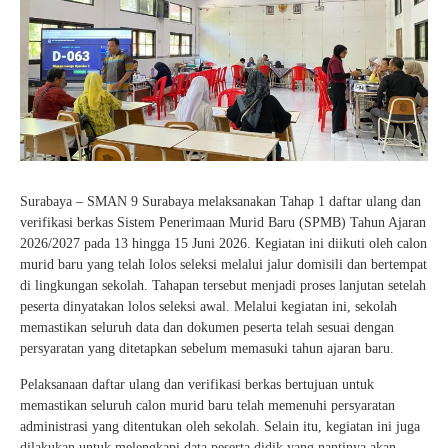
e-Kalender Akademik
Band
Si-Master
Komunitas Belajar InspiratiX
Jurnalis
Info-GTK
Seputar TKA
Matematika
Dapodik
Buku Paket
Dance
Khataman GTK
Paduan Suara
Surabaya – SMAN 9 Surabaya melaksanakan Tahap 1 daftar ulang dan
verifikasi berkas Sistem Penerimaan Murid Baru (SPMB) Tahun Ajaran
2026/2027 pada 13 hingga 15 Juni 2026. Kegiatan ini diikuti oleh calon
murid baru yang telah lolos seleksi melalui jalur domisili dan bertempat
di lingkungan sekolah. Tahapan tersebut menjadi proses lanjutan setelah
peserta dinyatakan lolos seleksi awal. Melalui kegiatan ini, sekolah
memastikan seluruh data dan dokumen peserta telah sesuai dengan
persyaratan yang ditetapkan sebelum memasuki tahun ajaran baru.
Pelaksanaan daftar ulang dan verifikasi berkas bertujuan untuk
memastikan seluruh calon murid baru telah memenuhi persyaratan
administrasi yang ditentukan oleh sekolah. Selain itu, kegiatan ini juga
dilakukan untuk melengkapi data peserta didik yang nantinya akan