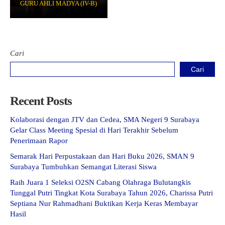
GURU AHLI MADYA (IV-B)
e-Kalender Akademik
Band
Info-GTK
Komunitas Belajar InspiratiX
Jurnalis
Dapodik
Seputar TKA
Matematika
Buku Paket
Cari
Dance
Khataman GTK
Cari
Paduan Suara
Recent Posts
Kolaborasi dengan JTV dan Cedea, SMA Negeri 9 Surabaya
Gelar Class Meeting Spesial di Hari Terakhir Sebelum
Penerimaan Rapor
Semarak Hari Perpustakaan dan Hari Buku 2026, SMAN 9
Surabaya Tumbuhkan Semangat Literasi Siswa
Raih Juara 1 Seleksi O2SN Cabang Olahraga Bulutangkis
Tunggal Putri Tingkat Kota Surabaya Tahun 2026, Charissa Putri
Septiana Nur Rahmadhani Buktikan Kerja Keras Membayar
Hasil