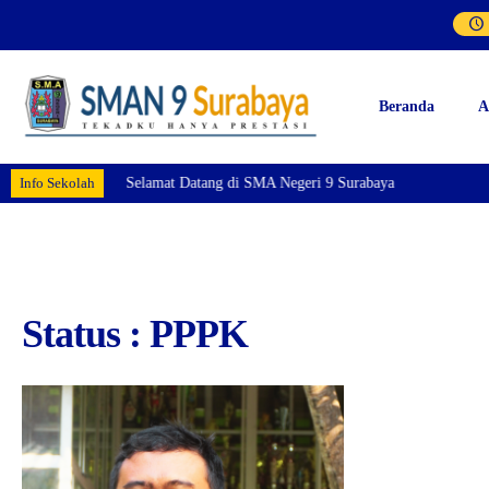
Beranda
A
Info Sekolah
Selamat Datang di SMA Negeri 9 Surabaya
Status : PPPK