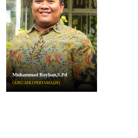
Muhammad Royhan,S.Pd
GURU AHLI PERTAMA (IX)