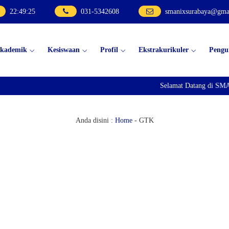
22
:
49
:
25
031-5342608
smanixsurabaya@gma
kademik
Kesiswaan
Profil
Ekstrakurikuler
Peng
Selamat Datang di SMA 
Anda disini :
Home
-
GTK