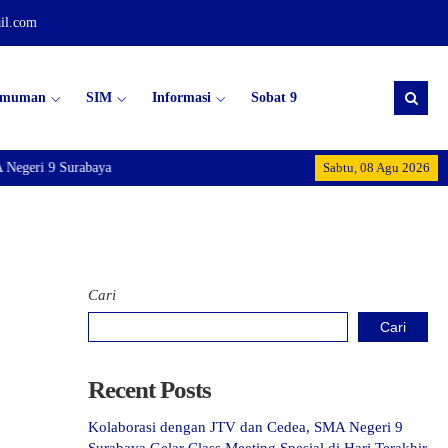
il.com
umuman
SIM
Informasi
Sobat 9
Negeri 9 Surabaya
Sabtu, 08 Agu 2026
Cari
Cari
Recent Posts
Kolaborasi dengan JTV dan Cedea, SMA Negeri 9