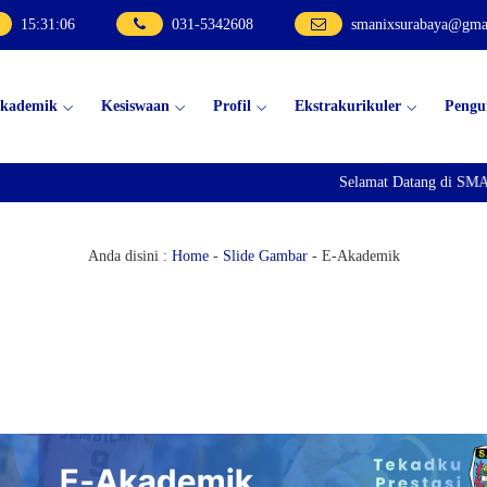
15
:
31
:
06
031-5342608
smanixsurabaya@gma
kademik
Kesiswaan
Profil
Ekstrakurikuler
Peng
Selamat Datang di SMA 
Anda disini :
Home
-
Slide Gambar
-
E-Akademik