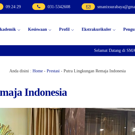
09
:
24
:
29
031-5342608
smanixsurabaya@gma
kademik
Kesiswaan
Profil
Ekstrakurikuler
Peng
Selamat Datang di SMA N
Anda disini :
Home
-
Prestasi
-
Putra Lingkungan Remaja Indonesia
maja Indonesia