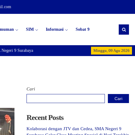
il.com
umuman
SIM
Informasi
Sobat 9
egeri 9 Surabaya
Minggu, 09 Agu 2026
Cari
Cari
Recent Posts
Kolaborasi dengan JTV dan Cedea, SMA Negeri 9