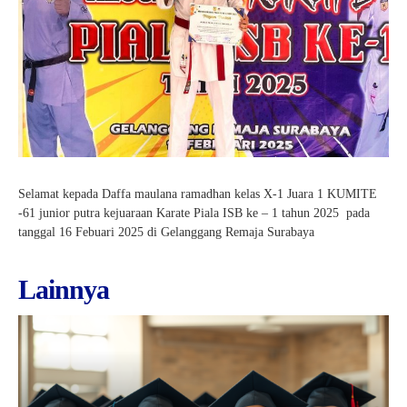
e-Kalender Akademik
Band
Info-GTK
Komunitas Belajar InspiratiX
Jurnalis
Dapodik
Seputar TKA
Matematika
Buku Paket
Dance
Khataman GTK
Paduan Suara
Selamat kepada Daffa maulana ramadhan kelas X-1 Juara 1 KUMITE
-61 junior putra kejuaraan Karate Piala ISB ke – 1 tahun 2025 pada
tanggal 16 Febuari 2025 di Gelanggang Remaja Surabaya
Lainnya