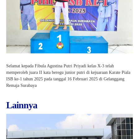
e-Kalender Akademik
Band
Info-GTK
Komunitas Belajar InspiratiX
Jurnalis
Dapodik
Seputar TKA
Matematika
Buku Paket
Dance
Khataman GTK
Paduan Suara
Selamat kepada Fibula Agustina Putri Priyadi kelas X-3 telah
memperoleh juara II kata beregu junior putri di kejuaraan Karate Piala
ISB ke-1 tahun 2025 pada tanggal 16 Februari 2025 di Gelanggang
Remaja Surabaya
Lainnya