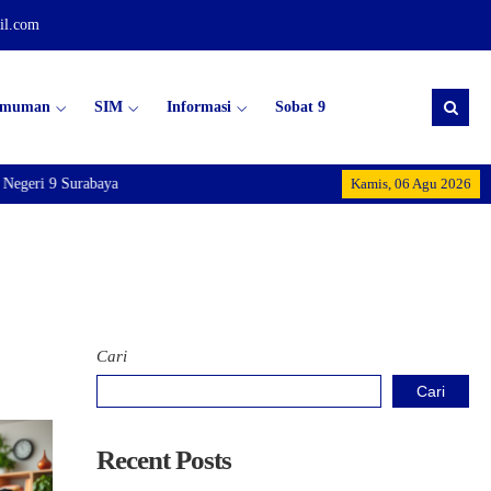
il.com
umuman
SIM
Informasi
Sobat 9
geri 9 Surabaya
Kamis, 06 Agu 2026
Cari
Cari
Recent Posts