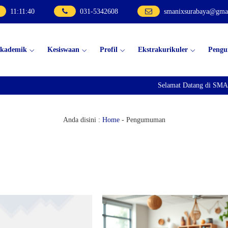
11
:
11
:
41
031-5342608
smanixsurabaya@gma
kademik
Kesiswaan
Profil
Ekstrakurikuler
Peng
Selamat Datang di SMA Ne
Anda disini :
Home
-
Pengumuman