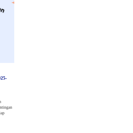
25-
n
ntingan
iap