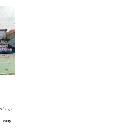
 sebagai
i
an yang