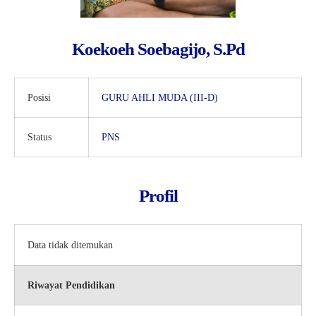
e-Kalender Akademik
Band
Info-GTK
Komunitas Belajar InspiratiX
Jurnalis
Dapodik
Seputar TKA
Koekoeh Soebagijo, S.Pd
Matematika
Buku Paket
Dance
Khataman GTK
Posisi
GURU AHLI MUDA (III-D)
Paduan Suara
Status
PNS
Profil
Data tidak ditemukan
Riwayat Pendidikan